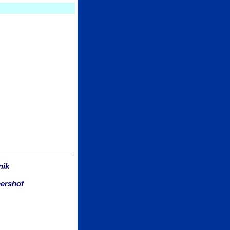
nik
mershof