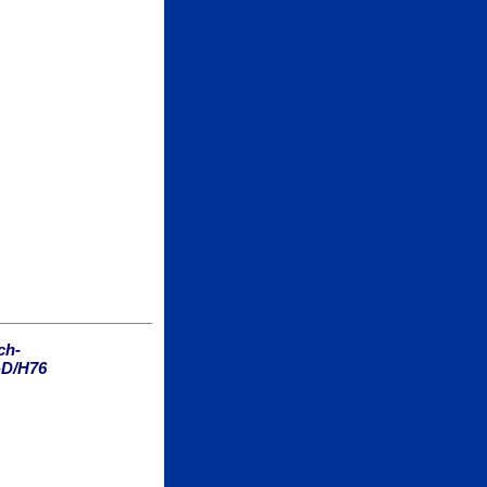
ch-
-D/H76