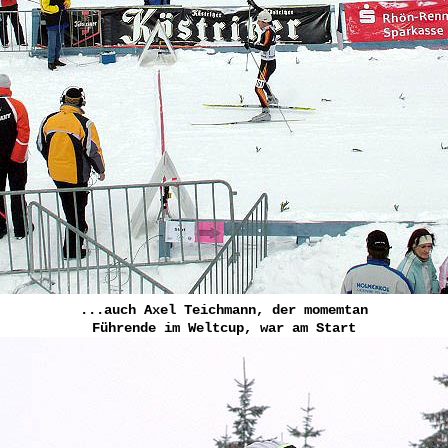
...auch Axel Teichmann, der momemtan
Führende im Weltcup, war am Start